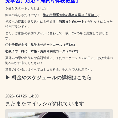
究学習）対応・海釣り体験教室」
を受付スタートいたしました！
釣りの楽しさだけでなく、
海の生態系や命の尊さを学ぶ「座学」
と、
学校への提出や振り返りにも使える
「特製まとめシート」
がセットになった
特別プランです。
また、ご家族の参加スタイルに合わせて、以下の2つをご用意しておりま
す。
①お子様が主役！見学＆サポートコース（竿1本）
②親子で一緒に！本格・海釣り満喫コース（竿2本）
夏休みの思い出作りや宿題対策に、またラーケーションの日に、ぜひ焼津の
海へ学びに来てください！
道具のレンタルはすべてコミコミ料金、手ぶらで大歓迎です。
▶ 料金やスケジュールの詳細はこちら
2026
04
26 14:30
/
/
またまたマイワシが釣れています